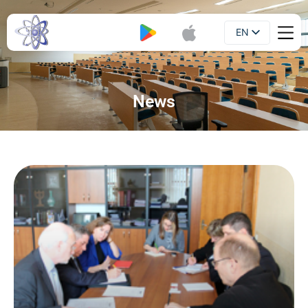
EN
Booklet
UA
News