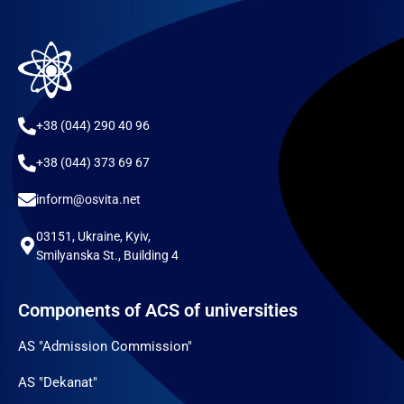
+38 (044) 290 40 96
+38 (044) 373 69 67
inform@osvita.net
03151, Ukraine, Kyiv,
Smilyanska St., Building 4
Components of ACS of universities
AS "Admission Commission"
AS "Dekanat"