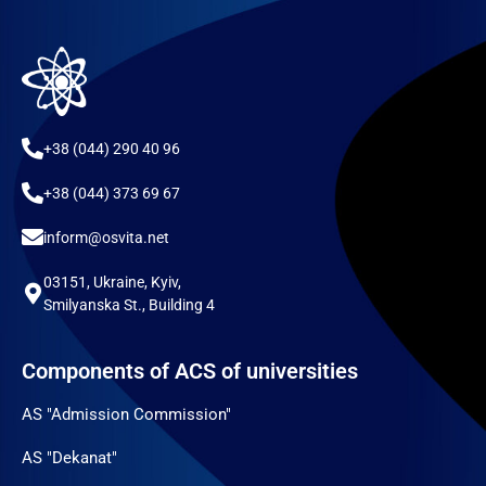
+38 (044) 290 40 96
+38 (044) 373 69 67
inform@osvita.net
03151, Ukraine, Kyiv,
Smilyanska St., Building 4
Components of ACS of universities
AS "Admission Commission"
AS "Dekanat"