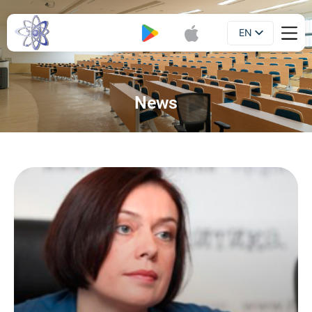
EN
Booklet
UA
News