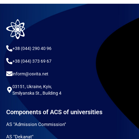
+38 (044) 290 40 96
+38 (044) 373 69 67
inform@osvita.net
03151, Ukraine, Kyiv,
Smilyanska St., Building 4
Components of ACS of universities
AS "Admission Commission"
AS "Dekanat"