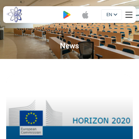
EN
Booklet
UA
News