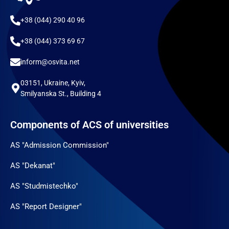
+38 (044) 290 40 96
+38 (044) 373 69 67
inform@osvita.net
03151, Ukraine, Kyiv,
Smilyanska St., Building 4
Components of ACS of universities
AS "Admission Commission"
AS "Dekanat"
AS "Studmistechko"
AS "Report Designer"