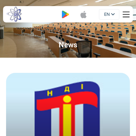
EN
Booklet
UA
News