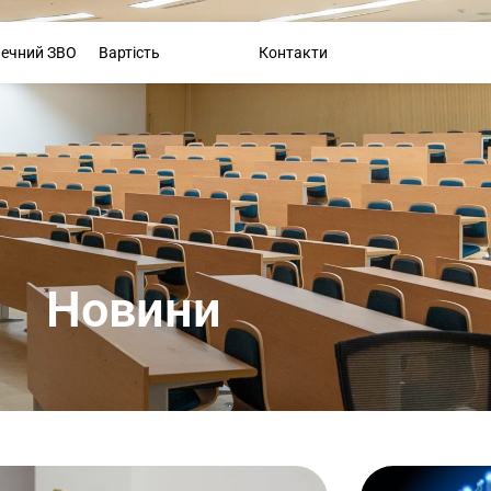
Буклет
печний ЗВО
Вартість
Новини
Контакти
Новини