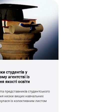
ки студентів у
му агентстві із
я якості освіти
рупа представників студентського
ня низки вищих навчальних
нулася із колективним листом