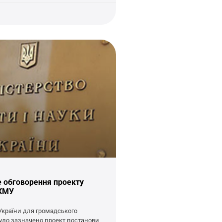
 обговорення проекту
 КМУ
України для громадського
уло зазначено проект постанови