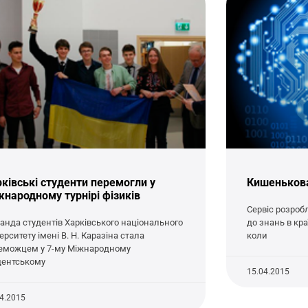
ківські студенти перемогли у
Кишенькова
народному турнірі фізиків
Сервіс розроб
анда студентів Харківського національного
до знань в кра
ерситету імені В. Н. Каразіна стала
коли
еможцем у 7-му Міжнародному
дентському
15.04.2015
04.2015