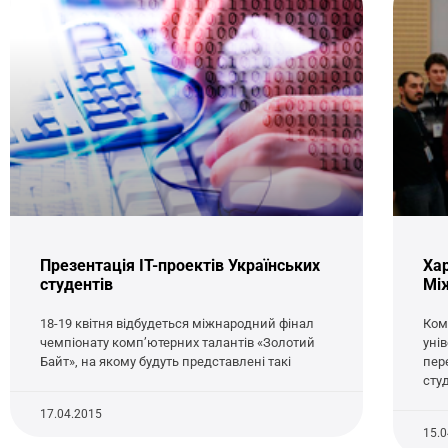
Презентація IT-проектів Українських
Хар
студентів
Між
18-19 квітня відбудеться міжнародний фінал
Ком
чемпіонату комп’ютерних талантів «Золотий
унів
Байт», на якому будуть представлені такі
пер
сту
17.04.2015
15.