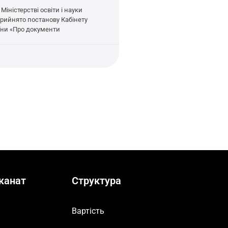
Міністерстві освіти і науки
прийнято постанову Кабінету
аїни «Про документи
канат
Структура
Вартість