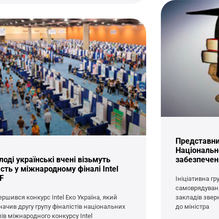
Представни
Національно
оді українські вчені візьмуть
забезпеченн
сть у міжнародному фіналі Intel
EF
Ініціативна г
самоврядуван
ершився конкурс Intel Еко Україна, який
закладів звер
начив другу групу фіналістів національних
до міністра
пів міжнародного конкурсу Intel