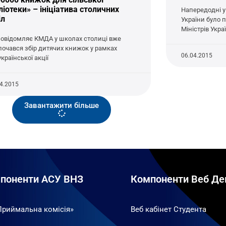
ліотеки» – ініціатива столичних
Напередодні у 
іл
України було 
Міністрів Укр
повідомляє КМДА у школах столиці вже
почався збір дитячих книжок у рамках
06.04.2015
країнської акції
04.2015
Завантажити більше
поненти АСУ ВНЗ
Компоненти Веб Де
Приймальна комісія»
Веб кабінет Студента