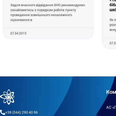
біб
Задля вчасного відвідання ЗНО рекомендуємо
шк
ознайомитись з порядком роботи пункту
проведення зовнішнього незалежного
оцінювання в
Як 
роз
всеу
07.04.2015
07.
Ком
АС «
+38 (044) 290 40 96