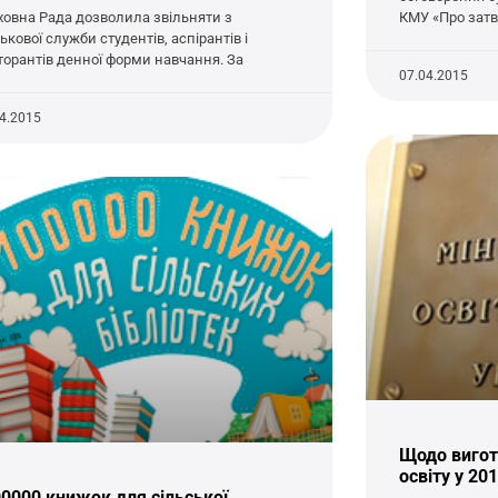
ховна Рада дозволила звільняти з
КМУ «Про зат
ькової служби студентів, аспірантів і
торантів денної форми навчання. За
07.04.2015
04.2015
Щодо вигот
освіту у 20
0000 книжок для сільської