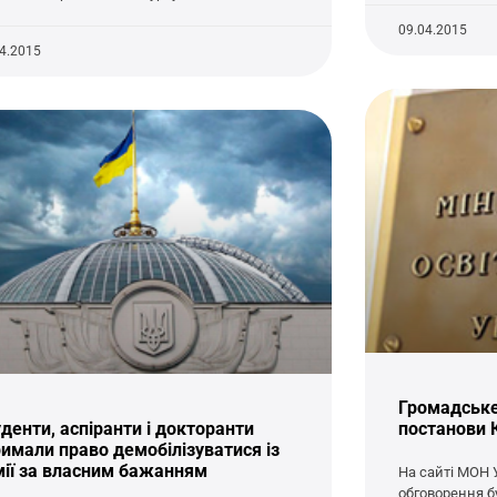
09.04.2015
04.2015
Громадське
денти, аспіранти і докторанти
постанови
имали право демобілізуватися із
мії за власним бажанням
На сайті МОН 
обговорення б