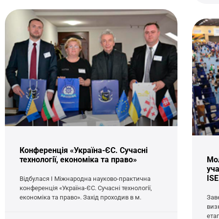
Конференція «Україна-ЄС. Сучасні
технології, економіка та право»
Мол
уча
IS
Відбулася І Міжнародна науково-практична
конференція «Україна-ЄС. Сучасні технології,
економіка та право». Захід проходив в м.
Зав
виз
ета