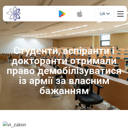
UA
Буклет
EN
Студенти, аспіранти і
докторанти отримали
право демобілізуватися
із армії за власним
бажанням