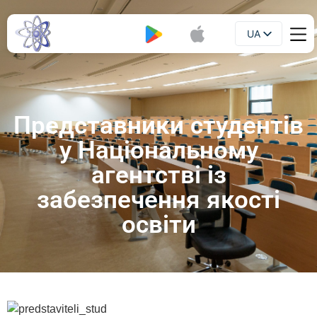
UA
Буклет
EN
Представники студентів
у Національному
агентстві із
забезпечення якості
освіти