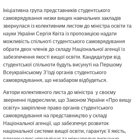
Ініціативна група представників студентського
самоврядування низки вищих навчальних закладів
звернулася із колективним листом до міністра освіти та
науки України Сергія Квіта із пропозицією надати
можливість спільноті студентського самоврядування
обрати двох членів до складу Національної агенції із
забезпечення якості вищої освіти. Кандидатури від
студентської спільноти будуть висунуті на Першому
Всеукраїнському З’їзді органів студентського
самоврядування, що незабаром відбудеться.
Автори колективного листа до міністра у своєму
зверненні підкреслили, що Законом України «Про вищу
освіту» закріплене право органів студентського
самоврядування на представництво у складі
Національної агенції, що забезпечує розвиток
національної системи вищої освіти, гарантує її якість,
вдосконалює управління та міжнародне визнання.