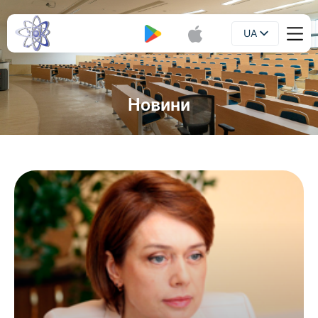
UA
Буклет
EN
Новини