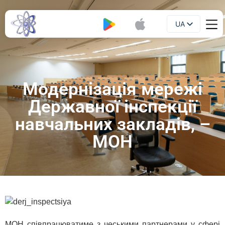
UA
Буклет
EN
Модернізація мережі
Державної інспекції
навчальних закладів, –
МОН
МОН співпрацюватиме з чеськими партнерами у сфері