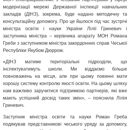
модернізації мережі Державної інспекції навчальних
закладів (ДІНЗ), зокрема, буде надано методичну та
консультаційну допомогу. Про це йшлося під час зустрічі
міністра освіти і науки України Лілії Гриневич і
заступника міністра – керівника апарату МОН Романа
Греби з заступником міністра закордонних справ Чеської
Республіки Якубом Дюрром.
«ДІНЗ матиме територіальні підрозділи, що
інспектуватимуть школи. Ми віддаємо більше
повноважень на місця, але при цьому повинні мати
хорошу систему контролю якості освіти. На цьому шляху
нам важливо заручитися підтримкою партнерів, які вже
мають успішний досвід таких змін», – пояснила Лілія
Гриневич.
Заступник міністра освіти та науки Роман Греба
подякував представникові чеського уряду за допомогу,