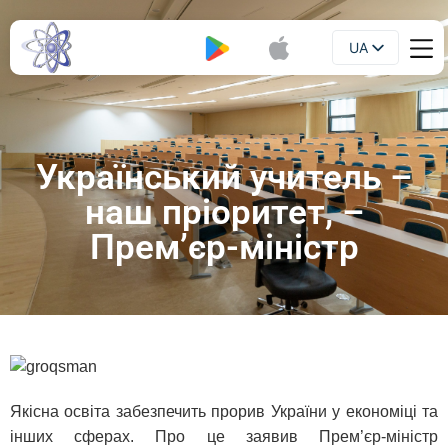
UA
Буклет
EN
Український учитель –
наш пріоритет, –
Прем’єр-міністр
Якісна освіта забезпечить прорив України у економіці та
інших сферах. Про це заявив Прем’єр-міністр