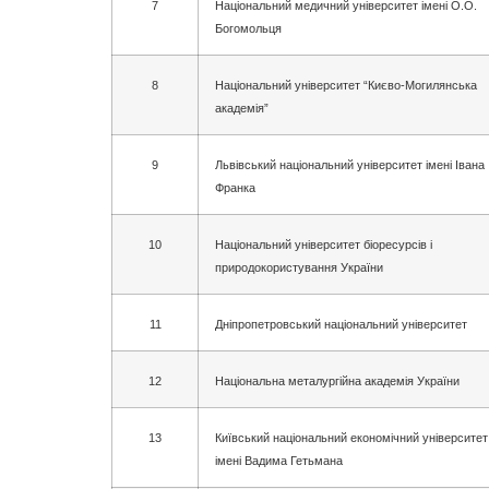
7
Національний медичний університет імені О.О.
Богомольця
8
Національний університет “Києво-Могилянська
академія”
9
Львівський національний університет імені Івана
Франка
10
Національний університет біоресурсів і
природокористування України
11
Дніпропетровський національний університет
12
Національна металургійна академія України
13
Київський національний економічний університет
імені Вадима Гетьмана