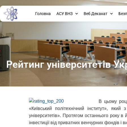
Головна
АСУ ВНЗ
Веб Деканат
Без
Рейтинг університетів Укра
В цьому роц
«Київський політехнічний інститут», який
університетів». Протягом останнього року в 
інвестиції від приватних венчурних фондів і 