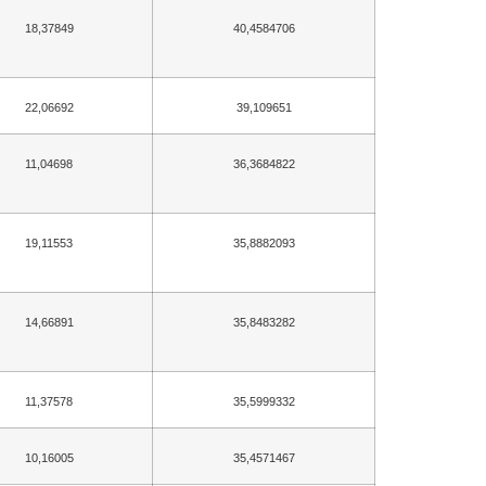
18,37849
40,4584706
22,06692
39,109651
11,04698
36,3684822
19,11553
35,8882093
14,66891
35,8483282
11,37578
35,5999332
10,16005
35,4571467