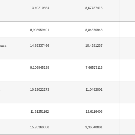
.
13,40210864
8,67787415
8,993959401
8,04876948
лава
14,89337466
10,4281237
9,106945138
7,66573113
.
10,13022173
11,0492001
11,61251162
12,6116403
15,93360858
9,36348881