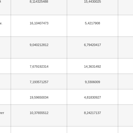
й
8,114325488
15,4430025
м.
16,10407473
5,4217908
9,040212812
6,79420417
7,679192314
14,3631492
7,193571257
9,3306009
19,59650034
4,81830927
тет
10,37655512
8,24217137