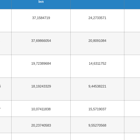
Iнп
37,1584719
24,2733571
37,69866054
20,8091084
19,72389684
14,6311752
й
18,19243329
9,44538221
”
10,07411838
15,5719037
20,23740583
9,55270568