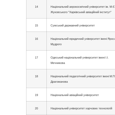
14
Національний аерокосмічний університет ім. М.Є
Жуковського “Харківський авіаційний інститут”
15
Сумський державний університет
16
Національний юридичний університет імені Ярос
Мудрого
17
Одеський національний університет імені І.І.
Мечникова
18
Національний педагогічний університет імені М.П
Драгоманова
19
Національний авіаційний університет
20
Національний університет харчових технологій