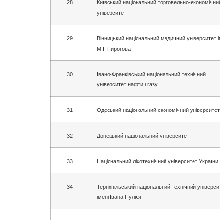
28
Київський національний торговельно-економічни
університет
29
Вінницький національний медичний університет і
М.І. Пирогова
30
Івано-Франківський національний технічний
університет нафти і газу
31
Одеський національний економічний університет
32
Донецький національний університет
33
Національний лісотехнічний університет України
34
Тернопільський національний технічний універси
імені Івана Пулюя