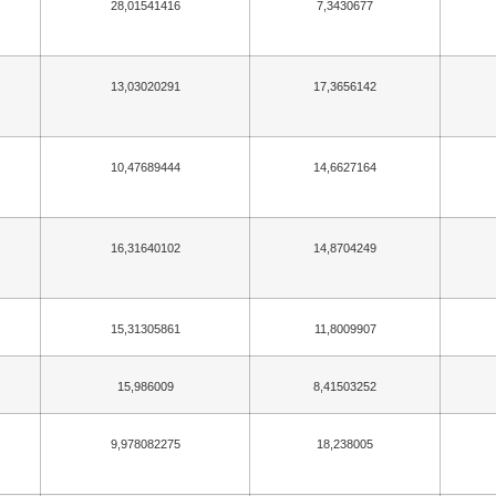
28,01541416
7,3430677
13,03020291
17,3656142
10,47689444
14,6627164
16,31640102
14,8704249
15,31305861
11,8009907
15,986009
8,41503252
9,978082275
18,238005