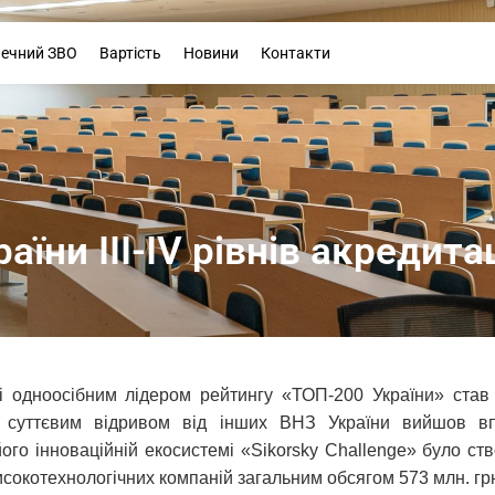
Буклет
печний ЗВО
Вартість
Новини
Контакти
їни III-IV рівнів акредитац
і одноосібним лідером рейтингу «ТОП-200 України» став 
 з суттєвим відривом від інших ВНЗ України вийшов вп
його інноваційній екосистемі «Sikorsky Challenge» було ст
високотехнологічних компаній загальним обсягом 573 млн. гр