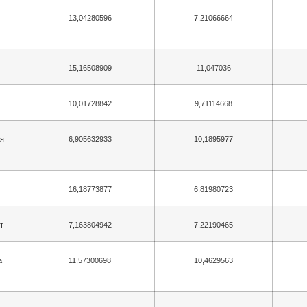
13,04280596
7,21066664
15,16508909
11,047036
10,01728842
9,71114668
ія
6,905632933
10,1895977
16,18773877
6,81980723
т
7,163804942
7,22190465
а
11,57300698
10,4629563