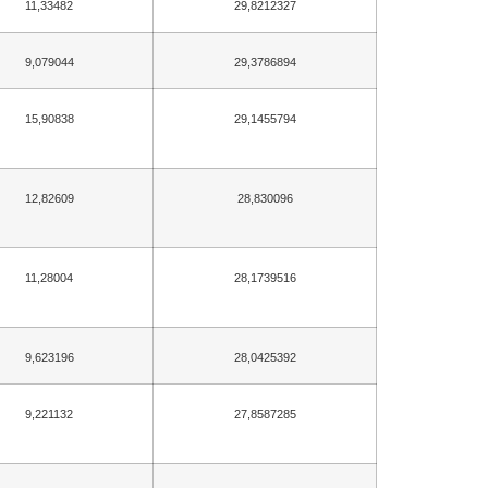
11,33482
29,8212327
9,079044
29,3786894
15,90838
29,1455794
12,82609
28,830096
11,28004
28,1739516
9,623196
28,0425392
9,221132
27,8587285