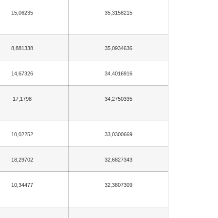
15,06235
35,3158215
8,881338
35,0934636
14,67326
34,4016916
17,1798
34,2750335
10,02252
33,0300669
18,29702
32,6827343
10,34477
32,3807309