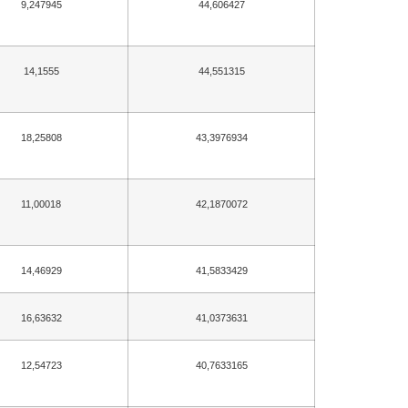
9,247945
44,606427
14,1555
44,551315
18,25808
43,3976934
11,00018
42,1870072
14,46929
41,5833429
16,63632
41,0373631
12,54723
40,7633165