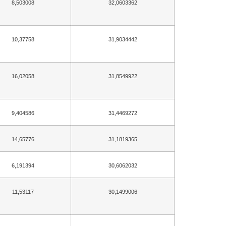
8,503008
32,0603362
10,37758
31,9034442
16,02058
31,8549922
9,404586
31,4469272
14,65776
31,1819365
6,191394
30,6062032
11,53117
30,1499006