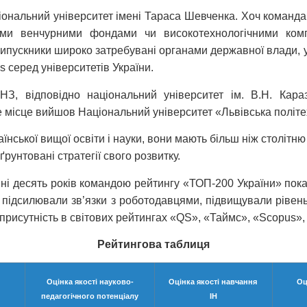
ціональний університет імені Тараса Шевченка. Хоч команда
ними венчурними фондами чи високотехнологічними ком
 випускники широко затребувані органами державної влади, 
 серед університетів України.
ВНЗ, відповідно національний університет ім. В.Н. Кара
те місце вийшов Національний університет «Львівська політе
нської вищої освіти і науки, вони мають більш ніж столітню 
ґрунтовані стратегії свого розвитку.
і десять років командою рейтингу «ТОП-200 України» показ
 підсилювали зв’язки з роботодавцями, підвищували рівень 
присутність в світових рейтингах «QS», «Таймс», «Scopus»,
Рейтингова таблиця
Оцінка якості науково-
Оцінка якості навчання
Оц
педагогічного потенціалу
IН