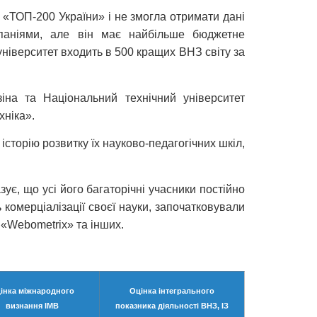
 «ТОП-200 України» і не змогла отримати дані
паніями, але він має найбільше бюджетне
університет входить в 500 кращих ВНЗ світу за
зіна та Національний технічний університет
хніка».
історію розвитку їх науково-педагогічних шкіл,
ує, що усі його багаторічні учасники постійно
комерціалізації своєї науки, започатковували
 «Webometrix» та інших.
інка міжнародного
Оцінка інтегрального
визнання IМВ
показника діяльності ВНЗ, IЗ