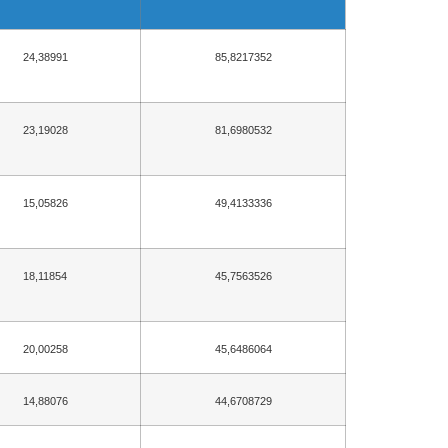
24,38991
85,8217352
23,19028
81,6980532
15,05826
49,4133336
18,11854
45,7563526
20,00258
45,6486064
14,88076
44,6708729