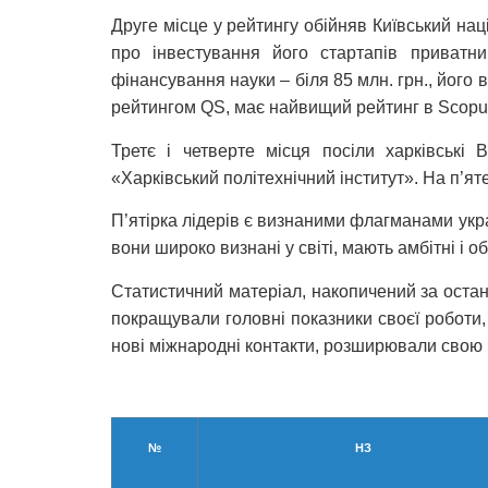
Друге місце у рейтингу обійняв Київський на
про інвестування його стартапів приват
фінансування науки – біля 85 млн. грн., його
рейтингом QS, має найвищий рейтинг в Scopus
Третє і четверте місця посіли харківські 
«Харківський політехнічний інститут». На п’я
П’ятірка лідерів є визнаними флагманами украї
вони широко визнані у світі, мають амбітні і об
Статистичний матеріал, накопичений за останн
покращували головні показники своєї роботи,
нові міжнародні контакти, розширювали свою 
№
НЗ