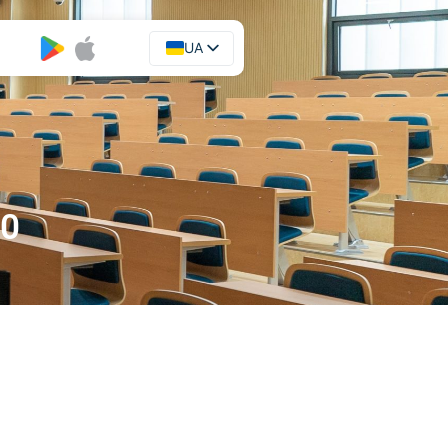
UA
EN
.0