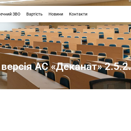
Буклет
печний ЗВО
Вартість
Новини
Контакти
версія АС «Деканат» 2.5.2