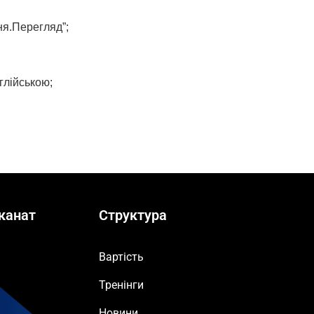
ня.Перегляд”;
глійською;
канат
Структура
Вартість
Тренінги
Новини