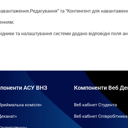
я навантаження.Редагування” та “Контингент для навантажен
женням;
відники та налаштування системи додано відповідні поля ан
поненти АСУ ВНЗ
Компоненти Веб Де
Приймальна комісія»
Веб кабінет Студента
Деканат»
Веб кабінет Співробітника
Студмістечко»