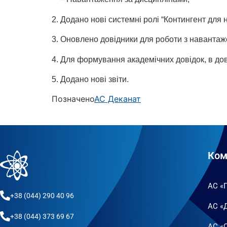
2. Додано нові системні ролі “Контингент дл
3. Оновлено довідники для роботи з наванта
4. Для формування академічних довідок, в до
5. Додано нові звіти.
Позначено
АС Деканат
Ком
АС «
+38 (044) 290 40 96
АС «
+38 (044) 373 69 67
АС «