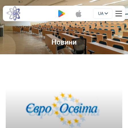
UA
Буклет
EN
Новини