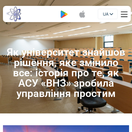
UA
Буклет
EN
Як університет знайшов
рішення, яке змінило
все: історія про те, як
АСУ «ВНЗ» зробила
управління простим