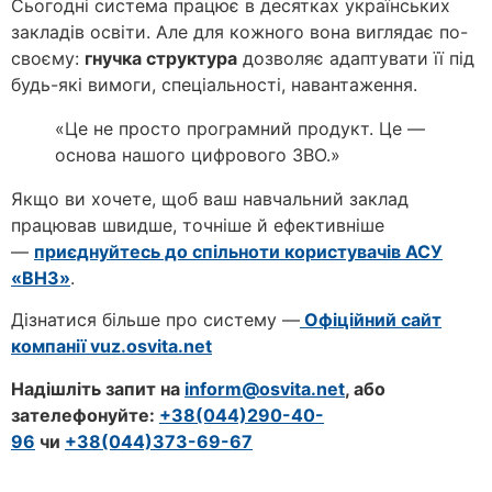
Сьогодні система працює в десятках українських
закладів освіти. Але для кожного вона виглядає по-
своєму:
гнучка структура
дозволяє адаптувати її під
будь-які вимоги, спеціальності, навантаження.
«Це не просто програмний продукт. Це —
основа нашого цифрового ЗВО.»
Якщо ви хочете, щоб ваш навчальний заклад
працював швидше, точніше й ефективніше
—
приєднуйтесь до спільноти користувачів АСУ
«ВНЗ»
.
Дізнатися більше про систему —
Офіційний сайт
компанії vuz.osvita.net
Надішліть запит на
inform@osvita.net
, або
зателефонуйте:
+38(044)290-40-
96
чи
+38(044)373-69-67