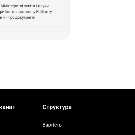
Міністерстві освіти і науки
прийнято постанову Кабінету
аїни «Про документи
канат
Структура
Вартість