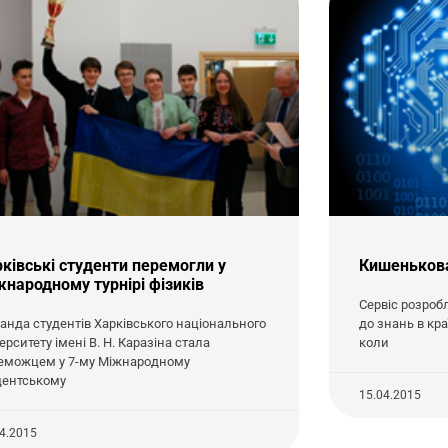
ківські студенти перемогли у
Кишенькова
народному турнірі фізиків
Сервіс розроб
анда студентів Харківського національного
до знань в кра
ерситету імені В. Н. Каразіна стала
коли
еможцем у 7-му Міжнародному
дентському
15.04.2015
04.2015