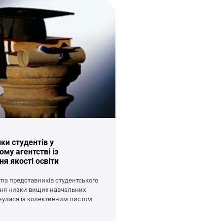
ки студентів у
му агентстві із
я якості освіти
рупа представників студентського
ня низки вищих навчальних
нулася із колективним листом