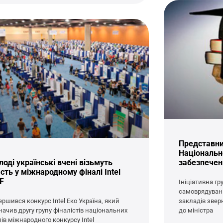
Представни
Національно
оді українські вчені візьмуть
забезпеченн
сть у міжнародному фіналі Intel
EF
Ініціативна г
самоврядуван
ершився конкурс Intel Еко Україна, який
закладів звер
начив другу групу фіналістів національних
до міністра
пів міжнародного конкурсу Intel