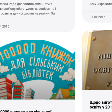
ховна Рада дозволила звільняти з
КМУ «Про зат
ькової служби студентів, аспірантів і
торантів денної форми навчання. За
07.04.2015
04.2015
Щодо вигот
освіту у 20
0000 книжок для сільської