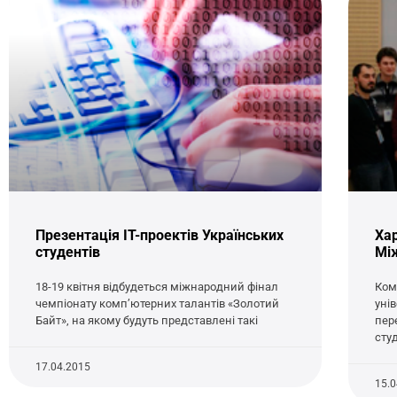
Презентація IT-проектів Українських
Хар
студентів
Між
18-19 квітня відбудеться міжнародний фінал
Ком
чемпіонату комп’ютерних талантів «Золотий
унів
Байт», на якому будуть представлені такі
пер
сту
17.04.2015
15.