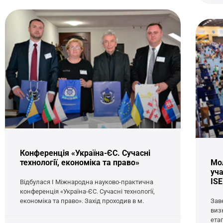
Конференція «Україна-ЄС. Сучасні
технології, економіка та право»
Мол
уча
IS
Відбулася І Міжнародна науково-практична
конференція «Україна-ЄС. Сучасні технології,
економіка та право». Захід проходив в м.
Зав
виз
ета