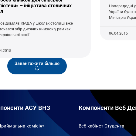
ліотеки» – ініціатива столичних
Напередодні у 
іл
України було 
Міністрів Укр
повідомляє КМДА у школах столиці вже
почався збір дитячих книжок у рамках
06.04.2015
країнської акції
04.2015
Завантажити більше
поненти АСУ ВНЗ
Компоненти Веб Де
Приймальна комісія»
Веб кабінет Студента