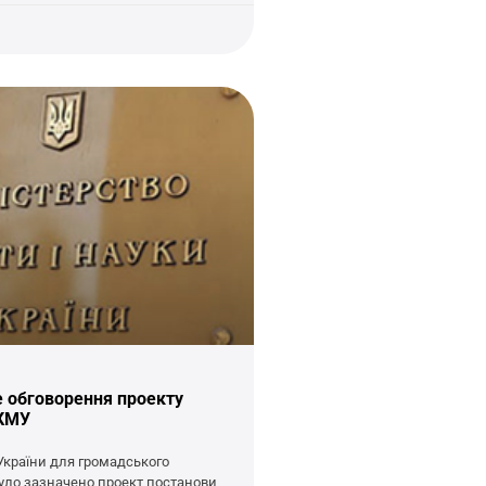
 обговорення проекту
 КМУ
України для громадського
уло зазначено проект постанови