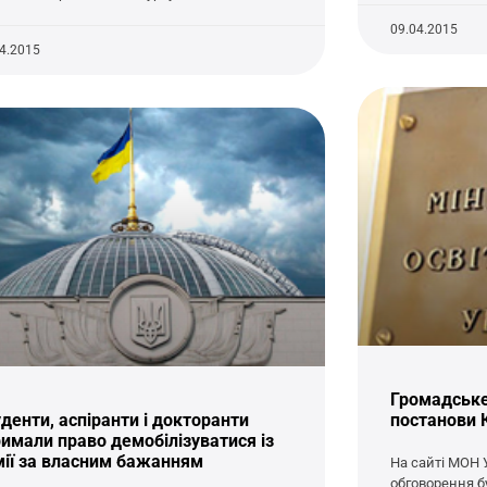
09.04.2015
04.2015
Громадське
денти, аспіранти і докторанти
постанови
имали право демобілізуватися із
мії за власним бажанням
На сайті МОН 
обговорення б