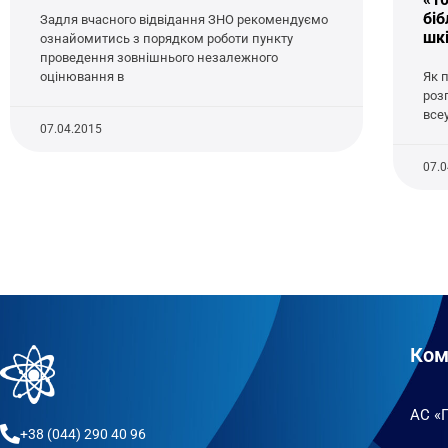
біб
Задля вчасного відвідання ЗНО рекомендуємо
шк
ознайомитись з порядком роботи пункту
проведення зовнішнього незалежного
оцінювання в
Як 
роз
всеу
07.04.2015
07.
Ком
АС «
+38 (044) 290 40 96