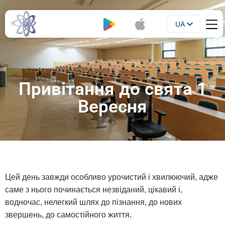
UA
Буклет
EN
Привітання до свята 1
Вересня
Цей день завжди особливо урочистий і хвилюючий, адже
саме з нього починається незвіданий, цікавий і,
водночас, нелегкий шлях до пізнання, до нових
звершень, до самостійного життя.