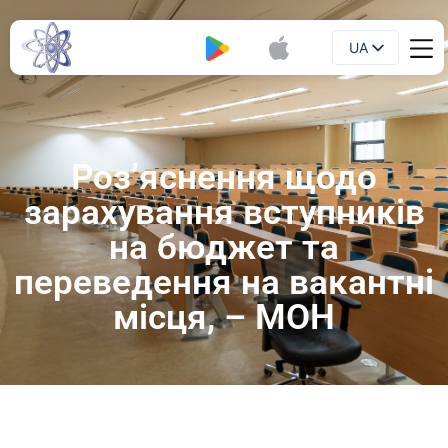
UA
Буклет
EN
Роз’яснення щодо
зарахування вступників
на бюджет та
переведення на вакантні
місця, – МОН