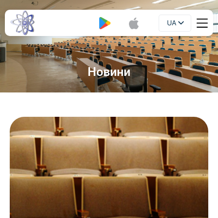
UA
Буклет
EN
Новини