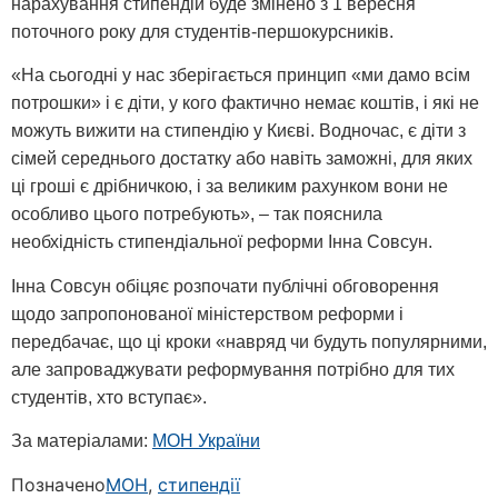
нарахування стипендій буде змінено з 1 вересня
поточного року для студентів-першокурсників.
«На сьогодні у нас зберігається принцип «ми дамо всім
потрошки» і є діти, у кого фактично немає коштів, і які не
можуть вижити на стипендію у Києві. Водночас, є діти з
сімей середнього достатку або навіть заможні, для яких
ці гроші є дрібничкою, і за великим рахунком вони не
особливо цього потребують», – так пояснила
необхідність стипендіальної реформи Інна Совсун.
Інна Совсун обіцяє розпочати публічні обговорення
щодо запропонованої міністерством реформи і
передбачає, що ці кроки «навряд чи будуть популярними,
але запроваджувати реформування потрібно для тих
студентів, хто вступає».
За матеріалами:
МОН України
Позначено
МОН
,
стипендії