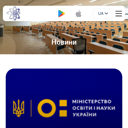
UA
Буклет
EN
Новини