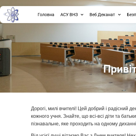
Головна
АСУ ВНЗ
Веб Деканат
Без
Приві
Дорогі, милі вчителі! Цей добрий і радісний д
кожного учня. Знайте, що всі-всі діти та бат
пізнавальне, яке проходить на одному диханні.
Від усієї душі вітаємо Вас з Днем вчителя! Не