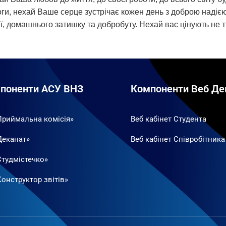
ги, нехай Ваше серце зустрічає кожен день з доброю надіє
, домашнього затишку та добробуту. Нехай вас цінують не тіл
поненти АСУ ВНЗ
Компоненти Веб Де
Приймальна комісія»
Веб кабінет Студента
Деканат»
Веб кабінет Співробітника
Студмістечко»
онструктор звітів»