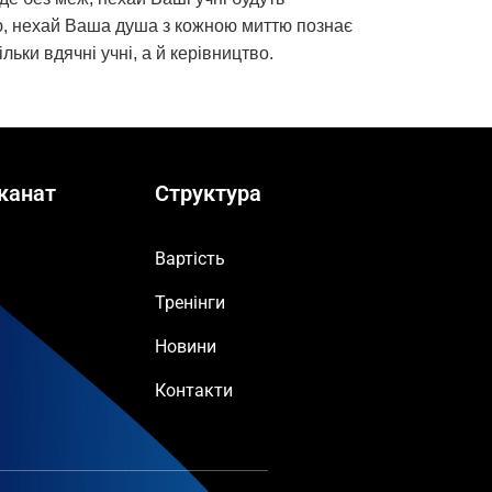
ю, нехай Ваша душа з кожною миттю познає
ьки вдячні учні, а й керівництво.
канат
Структура
Вартість
Тренінги
Новини
Контакти