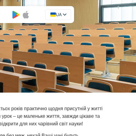
UA
EN
атьох років практично щодня присутній у житті
 урок – це маленьке життя, завжди цікаве та
відкрити для них чарівний світ науки!
уде без меж, нехай Ваші учні будуть