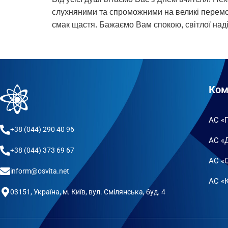
слухняними та спроможними на великі перемо
смак щастя. Бажаємо Вам спокою, світлої надії
Ком
АС «
+38 (044) 290 40 96
АС «
+38 (044) 373 69 67
АС «
inform@osvita.net
АС «К
03151, Україна, м. Київ, вул. Смілянська, буд. 4