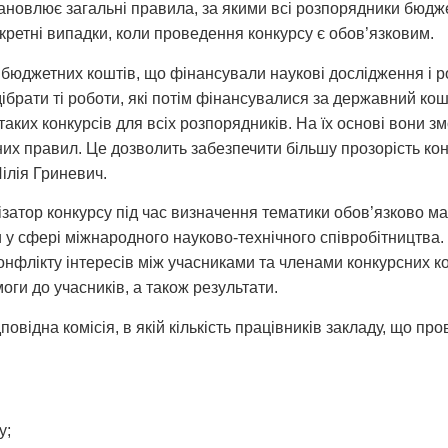
новлює загальні правила, за якими всі розпорядники бюдж
нкретні випадки, коли проведення конкурсу є обов’язковим.
и бюджетних коштів, що фінансували наукові дослідження і р
ібрати ті роботи, які потім фінансувалися за державний ко
аких конкурсів для всіх розпорядників. На їх основі вони 
х правил. Це дозволить забезпечити більшу прозорість конк
Лілія Гриневич.
ізатор конкурсу під час визначення тематики обов’язково м
ети у сфері міжнародного науково-технічного співробітництв
онфлікту інтересів між учасниками та членами конкурсних к
оги до учасників, а також результати.
овідна комісія, в якій кількість працівників закладу, що п
у;