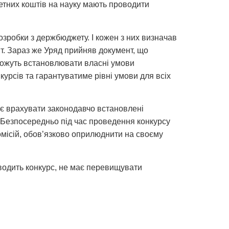
етних коштів на науку мають проводити
озробки з держбюджету. І кожен з них визначав
шт. Зараз же Уряд прийняв документ, що
зможуть встановлювати власні умови
урсів та гарантуватиме рівні умови для всіх
ає врахувати законодавчо встановлені
а. Безпосередньо під час проведення конкурсу
омісій, обов’язково оприлюднити на своєму
роводить конкурс, не має перевищувати