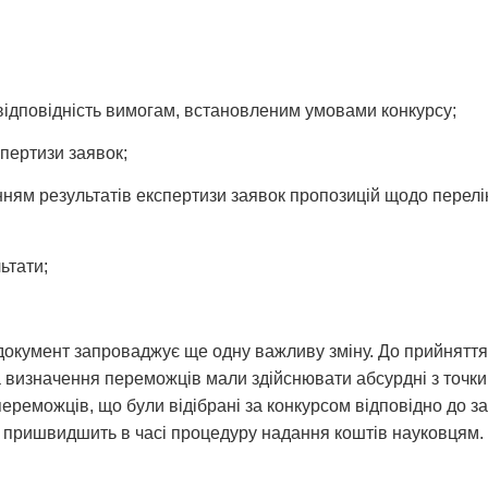
відповідність вимогам, встановленим умовами конкурсу;
спертизи заявок;
ням результатів експертизи заявок пропозицій щодо перелік
ьтати;
 документ запроваджує ще одну важливу зміну. До прийнятт
а визначення переможців мали здійснювати абсурдні з точки
переможців, що були відібрані за конкурсом відповідно до з
та пришвидшить в часі процедуру надання коштів науковцям.