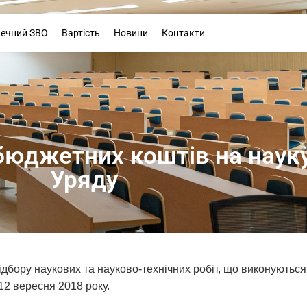
Буклет
печний ЗВО
Вартість
Новини
Контакти
джетних коштів на науку
Уряду
відбору наукових та науково-технічних робіт, що виконують
 12 вересня 2018 року.