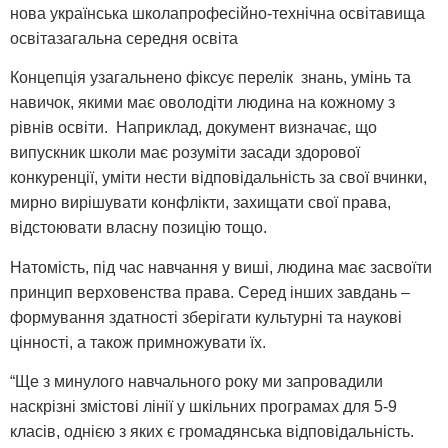
нова українська школапрофесійно-технічна освітавища
освітазагальна середня освіта
Концепція узагальнено фіксує перелік знань, умінь та
навичок, якими має оволодіти людина на кожному з
рівнів освіти. Наприклад, документ визначає, що
випускник школи має розуміти засади здорової
конкуренції, уміти нести відповідальність за свої вчинки,
мирно вирішувати конфлікти, захищати свої права,
відстоювати власну позицію тощо.
Натомість, під час навчання у виші, людина має засвоїти
принцип верховенства права. Серед інших завдань –
формування здатності зберігати культурні та наукові
цінності, а також примножувати їх.
“Ще з минулого навчального року ми запровадили
наскрізні змістові лінії у шкільних програмах для 5-9
класів, однією з яких є громадянська відповідальність.