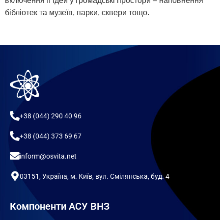
включення її ідей у громадські простори – наповнення
бібліотек та музеїв, парки, сквери тощо.
+38 (044) 290 40 96
+38 (044) 373 69 67
inform@osvita.net
03151, Україна, м. Київ, вул. Смілянська, буд. 4
Компоненти АСУ ВНЗ