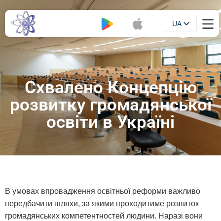
UA
Буклет
EN
Схвалено Концепцію
розвитку громадянської
освіти в Україні
В умовах впровадження освітньої реформи важливо
передбачити шляхи, за якими проходитиме розвиток
громадянських компетентностей людини. Наразі вони