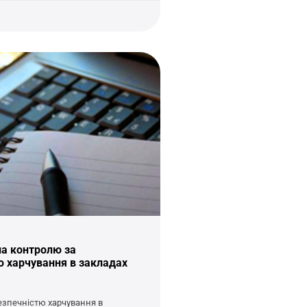
ла контролю за
ю харчування в закладах
езпечністю харчування в