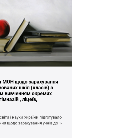
я МОН щодо зарахування
зованих шкіл (класів) з
м вивченням окремих
імназій , ліцеїв,
світи і науки України підготувало
ння щодо зарахування учнів до 1-