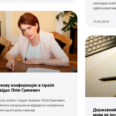
закладах освіт
здійснюватим
15.05.2018
кову конференцію в Ізраїлі
відає Лілія Гриневич
стр освіти і науки України Лілія Гриневич
йняла запрошення відвідати наприкінці
Державний 
вня цього року наукову
мови як ін