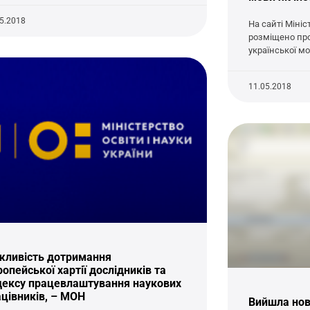
05.2018
На сайті Мініс
розміщено про
української мо
11.05.2018
жливість дотримання
опейської хартії дослідників та
дексу працевлаштування наукових
цівників, – МОН
Вийшла нов