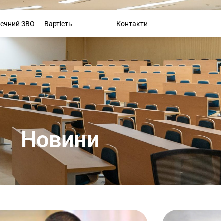
Буклет
печний ЗВО
Вартість
Новини
Контакти
Новини