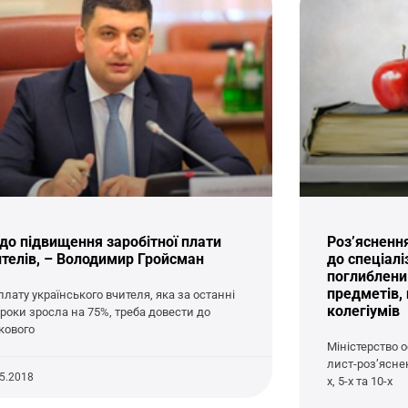
до підвищення заробітної плати
Роз’ясненн
ителів, – Володимир Гройсман
до спеціалі
поглиблени
предметів, г
плату українського вчителя, яка за останні
колегіумів
 роки зросла на 75%, треба довести до
кового
Міністерство о
лист-роз’ясне
05.2018
х, 5-х та 10-х