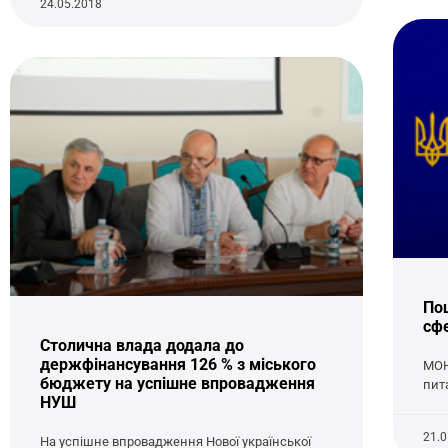
24.05.2018
По
сфе
Столична влада додала до
держфінансування 126 % з міського
МОН
бюджету на успішне впровадження
пит
НУШ
21.
На успішне впровадження Нової української