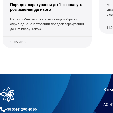
Порядок зарахування до 1-го класу та
МОН
роз’яснення до нього
уст
в св
На сайті Міністерства освіти і науки України
оприлюднено юстований порядок зарахування
11.
до 1-го класу. Також
11.05.2018
Ком
АС «
+38 (044) 290 40 96