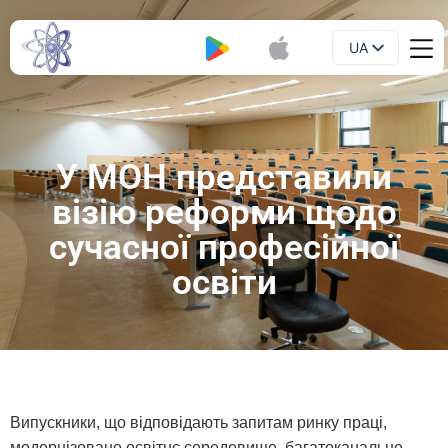
UA
Буклет
EN
У МОН представили
візію реформи щодо
сучасної професійної
освіти
Випускники, що відповідають запитам ринку праці,
модернізоване освітнє середовище, багатоканальне