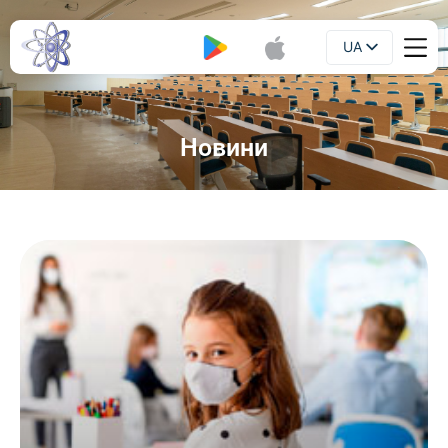
UA
Буклет
EN
Новини