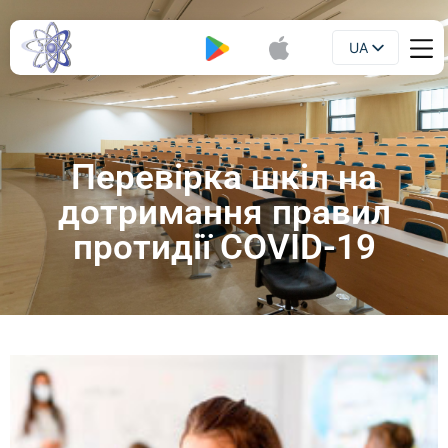
UA
Буклет
EN
Перевірка шкіл на
дотримання правил
протидії COVID-19