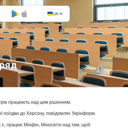
UA
EN
Уряд
стрів працюють над цим рішенням.
ї поїздки до Херсону, повідомляє Укрінформ.
 є, працює Мінфін, Міносвіти над тим, щоб