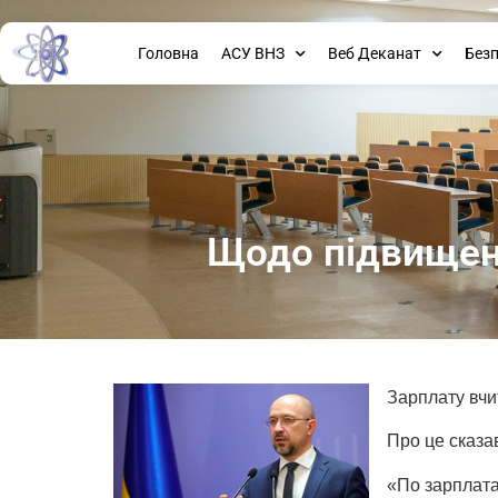
Головна
АСУ ВНЗ
Веб Деканат
Без
Щодо підвищен
Зарплату вчи
Про це сказа
«По зарплата