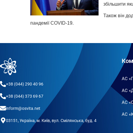
збільшити якщ
Також він до
пандемії COVID-19.
Ком
АС «
+38 (044) 290 40 96
АС «
+38 (044) 373 69 67
АС «
inform@osvita.net
АС «К
03151, Україна, м. Київ, вул. Смілянська, буд. 4