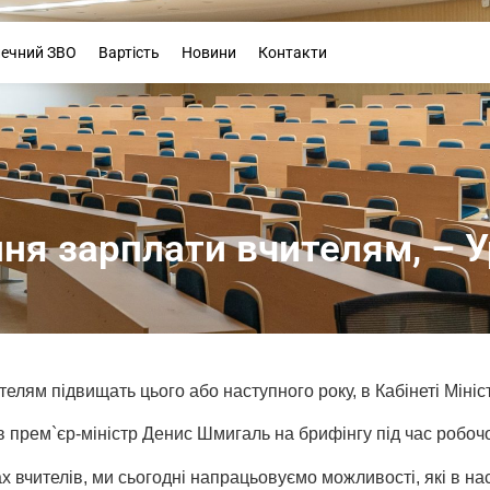
Буклет
печний ЗВО
Вартість
Новини
Контакти
ня зарплати вчителям, – 
телям підвищать цього або наступного року, в Кабінеті Міні
в прем`єр-міністр Денис Шмигаль на брифінгу під час робочо
х вчителів, ми сьогодні напрацьовуємо можливості, які в нас