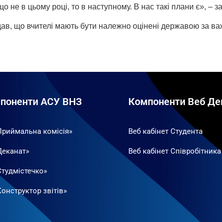
о не в цьому році, то в наступному. В нас такі плани є», – з
дав, що вчителі мають бути належно оцінені державою за важ
поненти АСУ ВНЗ
Компоненти Веб Де
Приймальна комісія»
Веб кабінет Студента
Деканат»
Веб кабінет Співробітника
Студмістечко»
онструктор звітів»