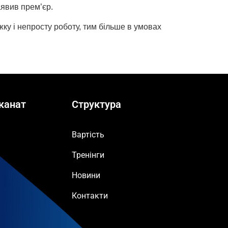
аявив прем’єр.
ку і непросту роботу, тим більше в умовах
канат
Структура
Вартість
Тренінги
Новини
Контакти