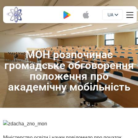
UA
Буклет
EN
МОН розпочинає
громадське обговорення
положення про
академічну мобільність
Міністерство освіти і науки повідомило про початок