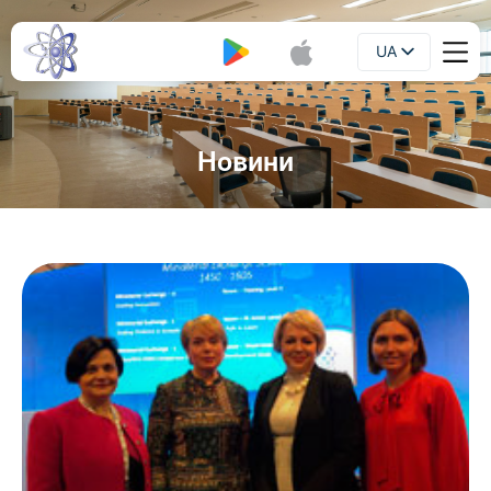
UA
Буклет
EN
Новини