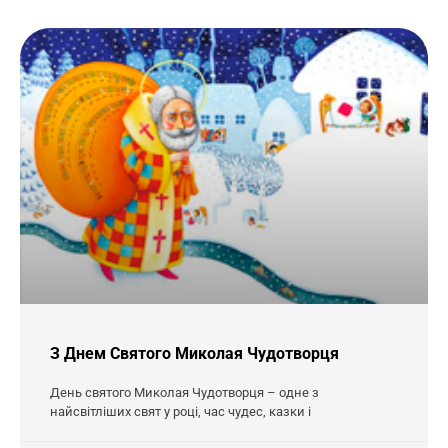
З Днем Святого Миколая Чудотворця
День святого Миколая Чудотворця – одне з
найсвітліших свят у році, час чудес, казки і