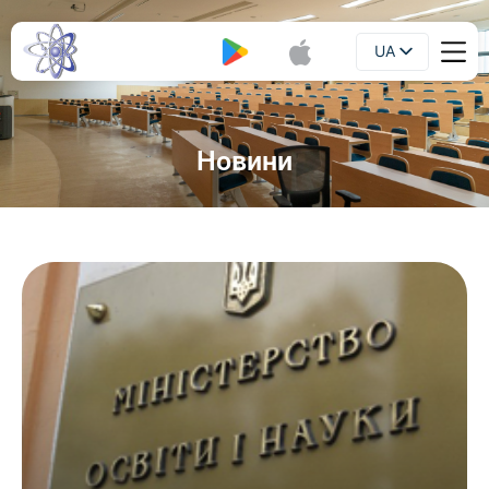
UA
Буклет
EN
Новини