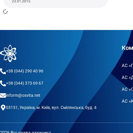
23.01.2015
Ком
АС «
+38 (044) 290 40 96
АС «
+38 (044) 373 69 67
АС «
inform@osvita.net
АС «К
03151, Україна, м. Київ, вул. Смілянська, буд. 4
2026 Всі права захищені.