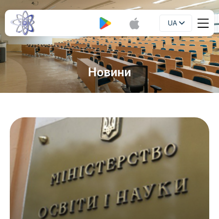
UA
Буклет
EN
Новини