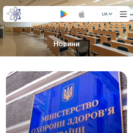
UA
Буклет
EN
Новини