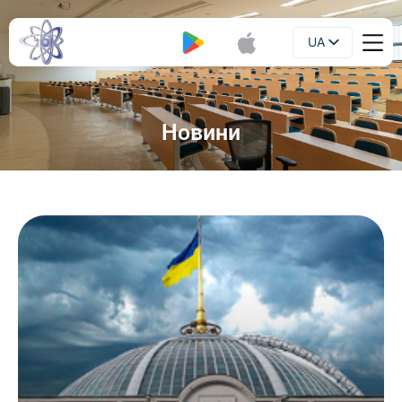
UA
Буклет
EN
Новини