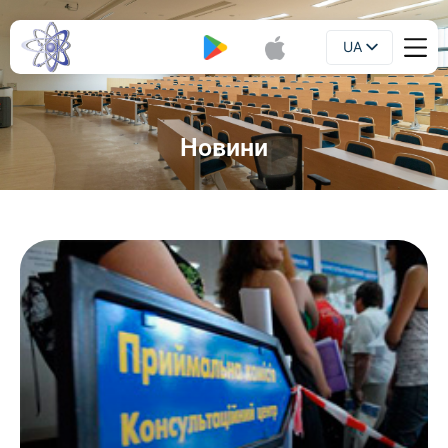
UA
Буклет
EN
Новини