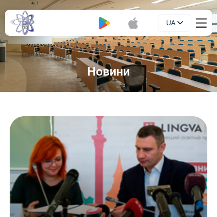
UA
Буклет
EN
Новини