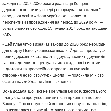
заходів на 2017-2020 роки з реалізації Концепції
державної політики у сфері реформування загальної
середньої освіти «Нова українська школа» та
перспективи впровадження на період до 2029 року» –
було прийняте сьогодні, 13 грудня 2017 року, на засіданні
КМУ.
«Цей план чітко визначає заходи до 2020 року, необхідні
для старту Нової української школи. Йдеться про запуск
нових державних стандартів, друк сучасних підручників,
запровадження концептуальних засад нової системи
підготовки та професійного зростання вчителів,
створення нової структури школи», – пояснила Міністр
освіти і науки України Лілія Гриневич.
Вона додала, що «всі не врегульовані розбіжності цього
плану стали врегульованими після прийняття нового
Закону «Про освіту», який встановив нову термінологію,
що вживалася під час підготовки цього документу».