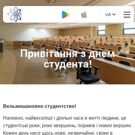
UA
Буклет
EN
Привітання з днем
студента!
Вельмишановне студентство!
Напевно, найвеселіші і діяльні часи в житті людини, це
студентські роки, роки звершень, поривів і нових вершин.
Кожен день несе щось нове, незвичайне, свіже в