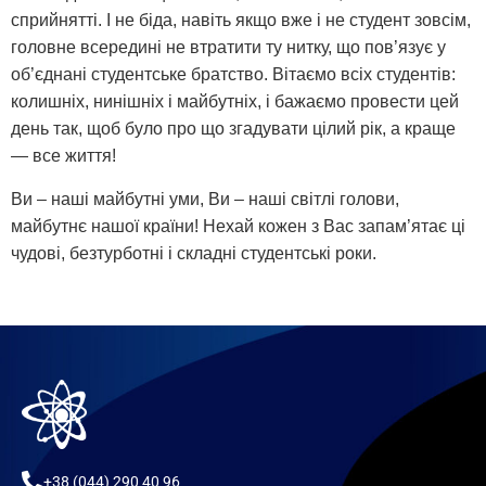
сприйнятті. І не біда, навіть якщо вже і не студент зовсім,
головне всередині не втратити ту нитку, що пов’язує у
об’єднані студентське братство. Вітаємо всіх студентів:
колишніх, нинішніх і майбутніх, і бажаємо провести цей
день так, щоб було про що згадувати цілий рік, а краще
— все життя!
Ви – наші майбутні уми, Ви – наші світлі голови,
майбутнє нашої країни! Нехай кожен з Вас запам’ятає ці
чудові, безтурботні і складні студентські роки.
+38 (044) 290 40 96