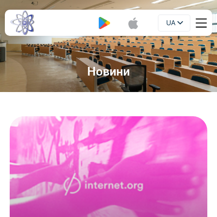
UA
Буклет
EN
Новини