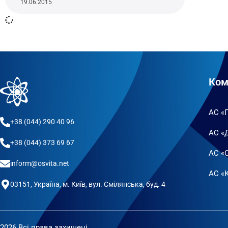
19.06.2015
Ком
АС «
+38 (044) 290 40 96
АС «
+38 (044) 373 69 67
АС «
inform@osvita.net
АС «К
03151, Україна, м. Київ, вул. Смілянська, буд. 4
2026 Всі права захищені.