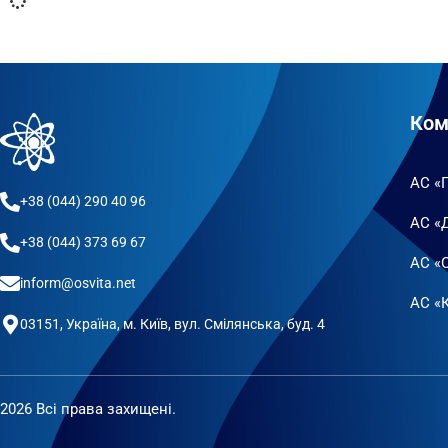
Ком
АС «
+38 (044) 290 40 96
АС «
+38 (044) 373 69 67
АС «
inform@osvita.net
АС «К
03151, Україна, м. Київ, вул. Смілянська, буд. 4
2026 Всі права захищені.