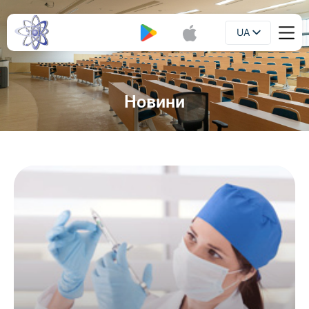
UA
Буклет
EN
Новини