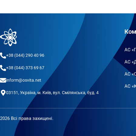
Ком
АС «
+38 (044) 290 40 96
АС «
+38 (044) 373 69 67
АС «
inform@osvita.net
АС «К
03151, Україна, м. Київ, вул. Смілянська, буд. 4
2026 Всі права захищені.