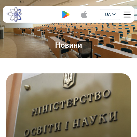
UA
Буклет
EN
Новини