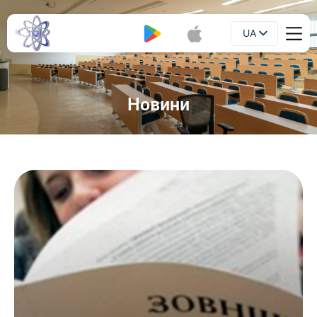
UA
Буклет
EN
Новини