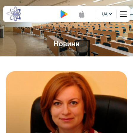
UA
Буклет
EN
Новини