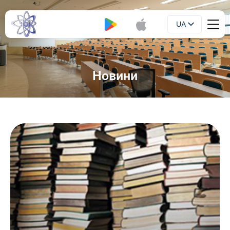
UA
Буклет
EN
Новини