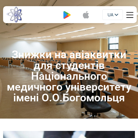
UA
Буклет
EN
Знижки на авіаквитки
для студентів
Національного
медичного університету
імені О.О.Богомольця