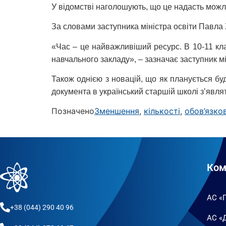
У відомстві наголошують, що це надасть можл
За словами заступника міністра освіти Павла 
«Час – це найважливіший ресурс. В 10-11 кла
навчального закладу», – зазначає заступник мі
Також однією з новацій, що як планується бу
документа в український старшій школі з’явля
Позначено
Зменшення
,
кількості
,
обов’язко
Ком
АС «
+38 (044) 290 40 96
АС «