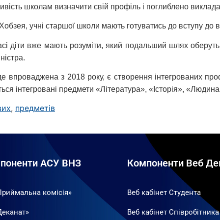
ивість школам визначити свій профіль і поглиблено виклада
Хобзея, учні старшої школи мають готуватись до вступу до 
сі діти вже мають розуміти, який подальший шлях оберуть
ністра.
де впроваджена з 2018 року, є створення інтегрованих про
ться інтегровані предмети «Література», «Історія», «Людина
вих
,
предметів
поненти АСУ ВНЗ
Компоненти Веб Де
Приймальна комісія»
Веб кабінет Студента
Деканат»
Веб кабінет Співробітника