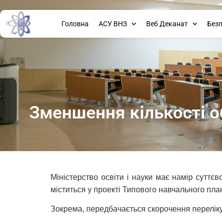
Головна
АСУ ВНЗ
Веб Деканат
Без
Зменшення кількості о
Міністерство освіти і науки має намір суттєв
міститься у проекті Типового навчального план
Зокрема, передбачається скорочення переліку 