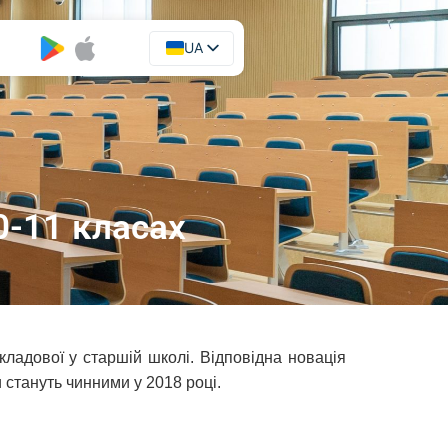
UA
EN
0-11 класах
складової у старшій школі. Відповідна новація
и стануть чинними у 2018 році.