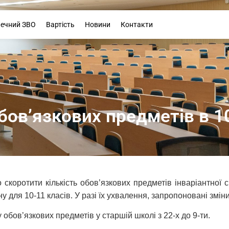
Буклет
печний ЗВО
Вартість
Новини
Контакти
бов’язкових предметів в 1
о скоротити кількість обов’язкових предметів інваріантної 
у для 10-11 класів. У разі їх ухвалення, запропоновані змін
обов’язкових предметів у старшій школі з 22-х до 9-ти.